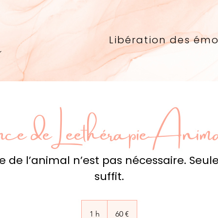
n
Libération des émo
ce de Leethérapie Anima
e de l’animal n’est pas nécessaire. Seu
suffit.
60
euros
1 h
1
60 €