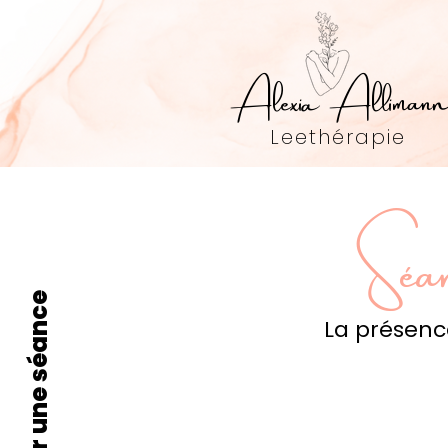
Alexia Alliman
Leethérapie
Séan
Réserver une séance
La présenc