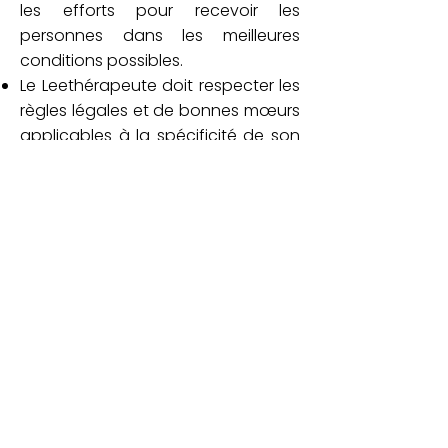
les efforts pour recevoir les
personnes dans les meilleures
conditions possibles.
Le Leethérapeute doit respecter les
règles légales et de bonnes mœurs
applicables à la spécificité de son
activité.
Le Leethérapeute doit respecter les
conditions d’hygiène nécessaires
pour l’exercice de son activité
professionnelle.
Le Leethérapeute doit souscrire à
une assurance de Responsabilité
Civile Professionnelle pour l’exercice
de son activité professionnelle.